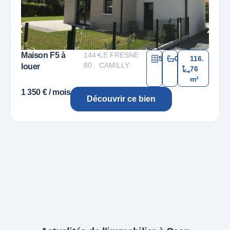
Maison F5 à
144
•
LE FRESNE
5
0
116.
80
CAMILLY
louer
76
m²
1 350 € / mois
Découvrir ce bien