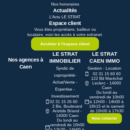
Nos honoraires
Actualités
L’Actu LE STRAT
Espace client
Vous êtes propriétaire, bailleur ou
locataire, voici les accès à votre extranet.
Accéder à l'espace client
LE STRAT
LE STRAT
Nos agences à
IMMOBILIER
CAEN IMMO
Caen
Syndic de
Gestion - Location
02 31 15 60 60
copropriété-
122 Bd Maréchal
Achat/Vente -
Leclerc - 14000
Caen
Expertise -
Du lundi au
Investissement
vendredi de 10h00
02 31 15 26 60
à 12h00 - 14h00 à
2 Bis, Boulevard
18h15 et le samedi
Aristide Briand -
de 10h00 à 17h30
14000 Caen
Nous contacter
Du lundi au
vendredi de 10h00
à 12h30 - 14h00 à