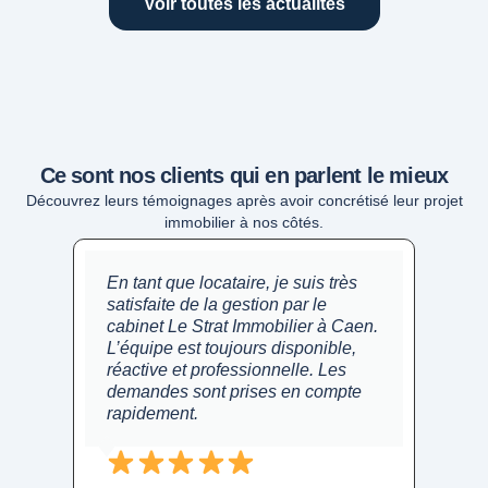
Voir toutes les actualités
Ce sont nos clients qui en parlent le mieux
Découvrez leurs témoignages après avoir concrétisé leur projet
immobilier à nos côtés.
En tant que locataire, je suis très
Trè
satisfaite de la gestion par le
ave
cabinet Le Strat Immobilier à Caen.
a t
L’équipe est toujours disponible,
et 
réactive et professionnelle. Les
flu
demandes sont prises en compte
le s
rapidement.
rec
age