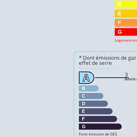
D
E
F
G
Logement én
* Dont émissions de gaz
effet de serre
Faible émission de GES
3
A
KgéqCO2 /
B
C
D
E
F
G
Forte émission de GES