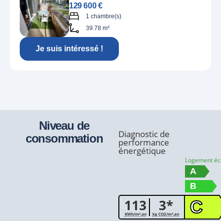
129 600 €
1 chambre(s)
39.78 m²
Je suis intéressé !
Niveau de
Diagnostic de
consommation
performance
énergétique
Logement é
A
B
113
3*
C
KWh/m².an
kg CO2/m².an