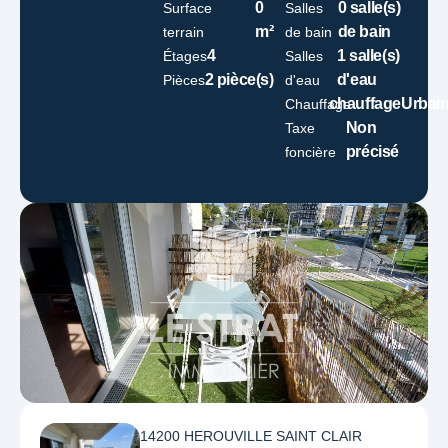
0
0 salle(s)
Surface
Salles
m²
de bain
terrain
de bain
4
1 salle(s)
Étages
Salles
2 pièce(s)
d'eau
Pièces
d'eau
chauffageUrbai
Chauffage
Non
Taxe
précisé
foncière
14200 HEROUVILLE SAINT CLAIR