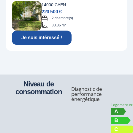
14000 CAEN
220 500 €
2 chambre(s)
83.86 m²
Je suis intéressé !
Niveau de
Diagnostic de
consommation
performance
énergétique
Logement é
A
B
C