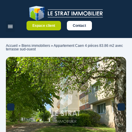
Espace client
Contact
Accueil
»
Biens immobiliers
»
Appartement Caen 4 pièces 83.86 m2 avec
terrasse sud-ouest