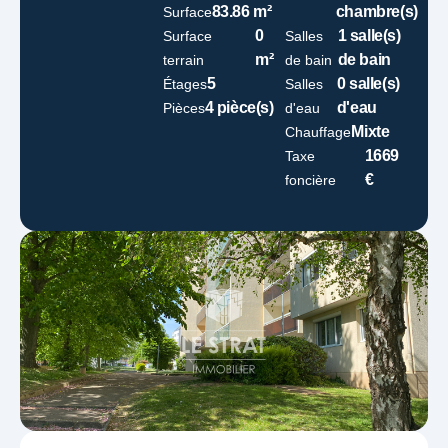
83.86 m²
chambre(s)
Surface
0
1 salle(s)
Surface
Salles
m²
de bain
terrain
de bain
5
0 salle(s)
Étages
Salles
4 pièce(s)
d'eau
Pièces
d'eau
Mixte
Chauffage
1669
Taxe
€
foncière