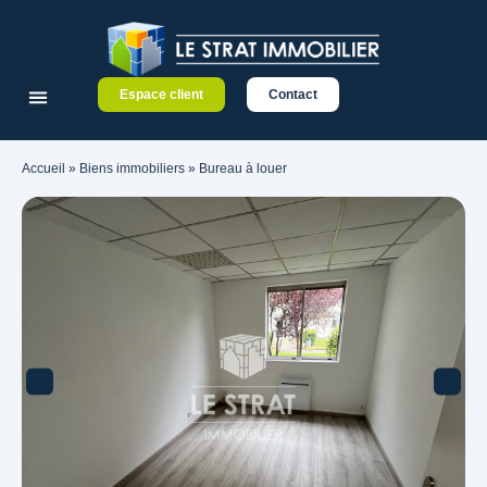
Espace client
Contact
Accueil
»
Biens immobiliers
»
Bureau à louer