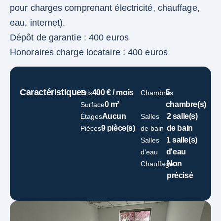
pour charges comprenant électricité, chauffage,
eau, internet).
Dépôt de garantie : 400 euros
Honoraires charge locataire : 400 euros
Caractéristiques
400 € / mois
5
Prix
Chambres
0 m²
chambre(s)
Surface
Aucun
2 salle(s)
Étages
Salles
9 pièce(s)
de bain
Pièces
de bain
1 salle(s)
Salles
d'eau
d'eau
Non
Chauffage
précisé