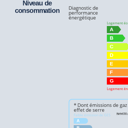
Niveau de
Diagnostic de
consommation
performance
énergétique
Logement é
A
B
C
D
E
F
G
Logement én
* Dont émissions de gaz
effet de serre
KgéqCO2 /
Faible émission de GES
A
B