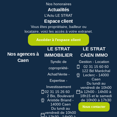
Nos honoraires
Actualités
L’Actu LE STRAT
Espace client
Vous êtes propriétaire, bailleur ou
locataire, voici les accès à votre extranet.
Accéder à l'espace client
LE STRAT
LE STRAT
Nos agences à
IMMOBILIER
CAEN IMMO
Caen
Syndic de
Gestion - Location
02 31 15 60 60
copropriété-
122 Bd Maréchal
Achat/Vente -
Leclerc - 14000
Caen
Expertise -
Du lundi au
Investissement
vendredi de 10h00
02 31 15 26 60
à 12h00 - 14h00 à
2 Bis, Boulevard
18h15 et le samedi
Aristide Briand -
de 10h00 à 17h30
14000 Caen
Nous contacter
Du lundi au
vendredi de 10h00
à 12h30 - 14h00 à