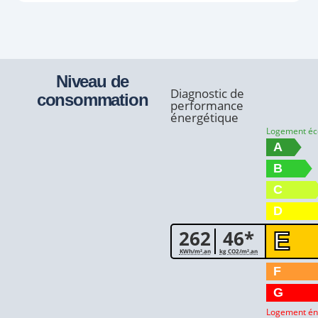
Niveau de
Diagnostic de
consommation
performance
énergétique
Logement é
A
B
C
D
262
46*
E
KWh/m².an
kg CO2/m².an
F
G
Logement én