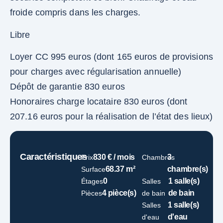
froide compris dans les charges.
Libre
Loyer CC 995 euros (dont 165 euros de provisions
pour charges avec régularisation annuelle)
Dépôt de garantie 830 euros
Honoraires charge locataire 830 euros (dont
207.16 euros pour la réalisation de l’état des lieux)
Caractéristiques
830 € / mois
3
Prix
Chambres
68.37 m²
chambre(s)
Surface
0
1 salle(s)
Étages
Salles
4 pièce(s)
de bain
Pièces
de bain
1 salle(s)
Salles
d'eau
d'eau