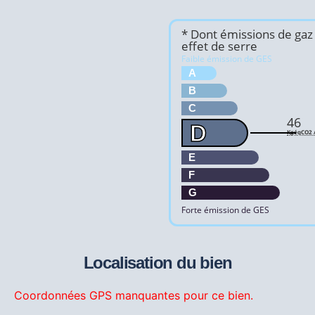
* Dont émissions de gaz
effet de serre
Faible émission de GES
A
B
C
46
D
KgéqCO2 /
E
F
G
Forte émission de GES
Localisation du bien
Coordonnées GPS manquantes pour ce bien.