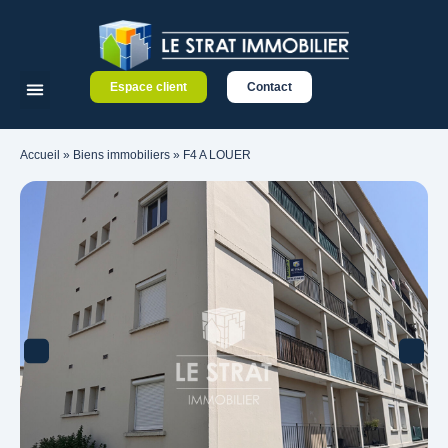
Espace client
Contact
Accueil
»
Biens immobiliers
»
F4 A LOUER