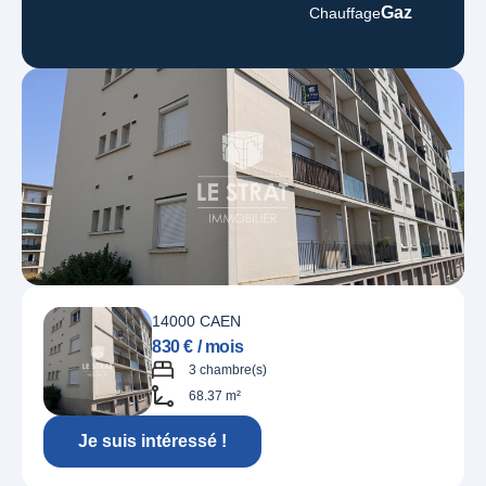
Gaz
Chauffage
14000 CAEN
830 € / mois
3 chambre(s)
68.37 m²
Je suis intéressé !