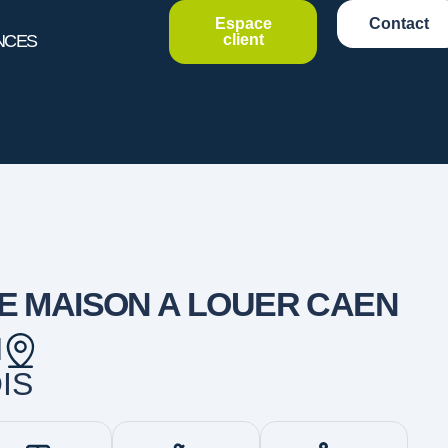
Espace
Contact
NCES
client
E MAISON A LOUER CAEN
N
OIS