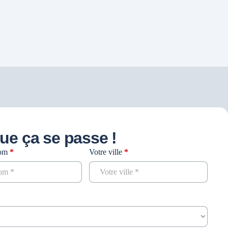
que ça se passe !
nom
*
Votre ville
*