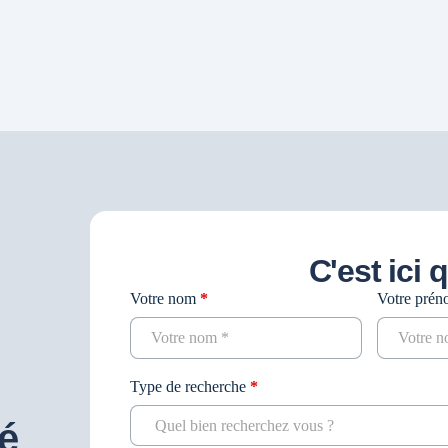
C'est ici 
Votre nom
*
Votre pré
Contact
recherche
Type de recherche
*
é