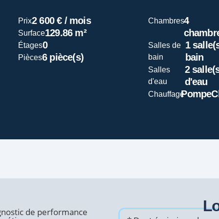
2 600 € / mois
4
Prix
Chambres
129.86 m²
chambre
Surface
0
1 salle(
Étages
Salles de
6 pièce(s)
bain
bain
Pièces
2 salle(
Salles
d'eau
d'eau
PompeCh
Chauffage
Lo
gnostic de performance