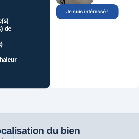
Je suis intéressé !
(s)
s) de
s)
aleur
calisation du bien