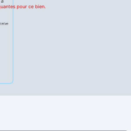
 à
antes pour ce bien.
/ m².an