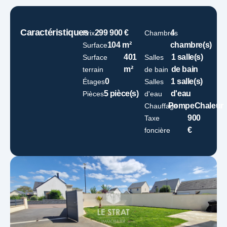
Caractéristiques
299 900 €
4
Prix
Chambres
104 m²
chambre(s)
Surface
401
1 salle(s)
Surface
Salles
m²
de bain
terrain
de bain
0
1 salle(s)
Étages
Salles
5 pièce(s)
d'eau
Pièces
d'eau
PompeChaleur
Chauffage
900
Taxe
€
foncière