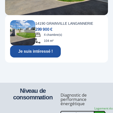
14190 GRAINVILLE LANGANNERIE
299 900 €
4 chambre(s)
104 m²
Je suis intéressé !
Niveau de
Diagnostic de
consommation
performance
énergétique
Logement é