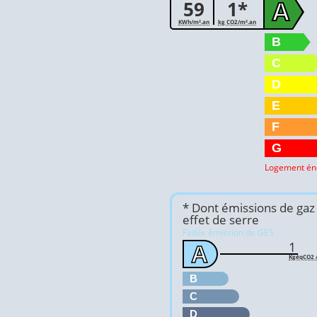
59
1*
A
KWh/m².an
kg CO2/m².an
B
C
D
E
F
G
Logement én
* Dont émissions de gaz
effet de serre
Faible émission de GES
1
A
KgéqCO2 /
B
C
D