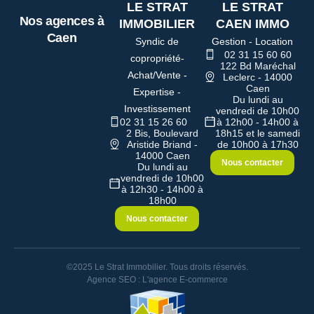
LE STRAT
LE STRAT
Nos agences à
IMMOBILIER
CAEN IMMO
Caen
Syndic de
Gestion - Location
02 31 15 60 60
copropriété-
122 Bd Maréchal
Achat/Vente -
Leclerc - 14000
Caen
Expertise -
Du lundi au
Investissement
vendredi de 10h00
02 31 15 26 60
à 12h00 - 14h00 à
2 Bis, Boulevard
18h15 et le samedi
Aristide Briand -
de 10h00 à 17h30
14000 Caen
Nous contacter
Du lundi au
vendredi de 10h00
à 12h30 - 14h00 à
18h00
Nous contacter
©2025 Le Strat Immobilier. Tous droits réservés.
Agence SEO : L'agence E-commerce