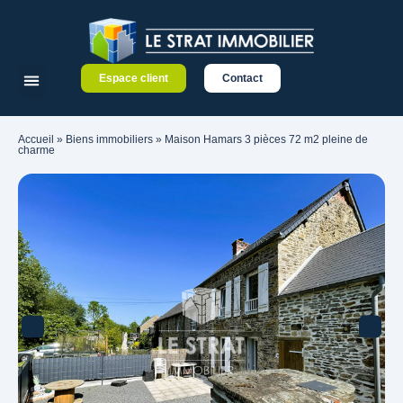
Espace client
Contact
Accueil
»
Biens immobiliers
»
Maison Hamars 3 pièces 72 m2 pleine de
charme