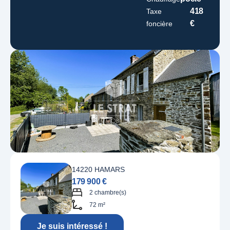
418
Taxe
€
foncière
14220 HAMARS
179 900 €
2 chambre(s)
72 m²
Je suis intéressé !