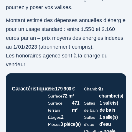
pourrez y poser vos valises.
Montant estimé des dépenses annuelles d’énergie
pour un usage standard : entre 1.550 et 2.160
euros par an – prix moyens des énergies indexés
au 1/01/2023 (abonnement compris).
Les honoraires agence sont à la charge du
vendeur.
Caractéristiques
179 900 €
2
Prix
Chambres
72 m²
chambre(s)
Surface
471
1 salle(s)
Surface
Salles
m²
de bain
terrain
de bain
2
1 salle(s)
Étages
Salles
3 pièce(s)
d'eau
Pièces
d'eau
poele
Chauffage