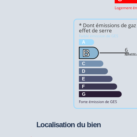
Logement én
* Dont émissions de gaz
effet de serre
Faible émission de GES
A
6
B
KgéqCO2 /
C
D
E
F
G
Forte émission de GES
Localisation du bien