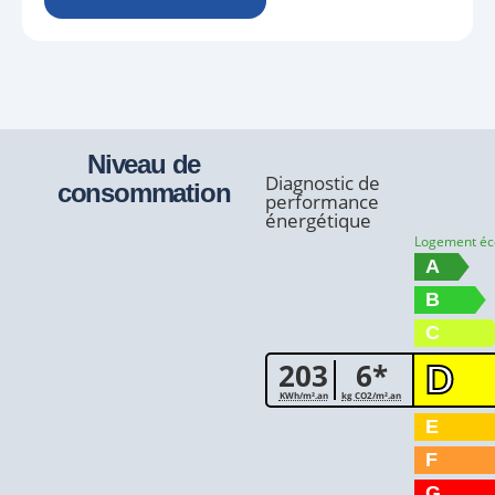
Niveau de
Diagnostic de
consommation
performance
énergétique
Logement é
A
B
C
203
6*
D
KWh/m².an
kg CO2/m².an
E
F
G