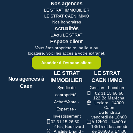
Nos agences
LE STRAT IMMOBILIER
LE STRAT CAEN IMMO
Nos honoraires
Actualités
L’Actu LE STRAT
Espace client
Vous êtes propriétaire, bailleur ou
locataire, voici les accès à votre extranet.
Accéder à l'espace client
LE STRAT
LE STRAT
Nos agences à
IMMOBILIER
CAEN IMMO
Caen
Syndic de
Gestion - Location
02 31 15 60 60
copropriété-
122 Bd Maréchal
Achat/Vente -
Leclerc - 14000
Caen
Expertise -
Du lundi au
Investissement
vendredi de 10h00
02 31 15 26 60
à 12h00 - 14h00 à
2 Bis, Boulevard
18h15 et le samedi
Aristide Briand -
de 10h00 à 17h30