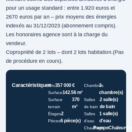
pour un usage standard : entre 1.920 euros et
2670 euros par an – prix moyens des énergies
indexés au 31/12/2023 (abonnement compris).
Les honoraires agence sont à la charge du
vendeur.
Copropriété de 2 lots – dont 2 lots habitation.(Pas
de procédure en cours).
Caractéristiques
357 000 €
3
Prix
Chambres
142.56 m²
chambre(s)
Surface
370
2 salle(s)
Surface
Salles
m²
de bain
terrain
de bain
2
1 salle(s)
Étages
Salles
6 pièce(s)
d'eau
Pièces
d'eau
PompeChaleurCh
Chauffage