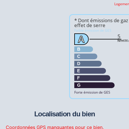
Logement
* Dont émissions de gaz
effet de serre
Faible émission de GES
5
A
KgéqCO2 /
B
C
D
E
F
G
Forte émission de GES
Localisation du bien
Coordonnées GPS manquantes pour ce bien.