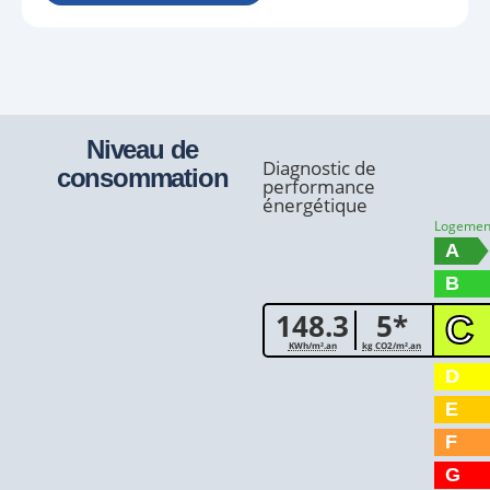
Niveau de
Diagnostic de
consommation
performance
énergétique
Logemen
A
B
148.3
5*
C
KWh/m².an
kg CO2/m².an
D
E
F
G