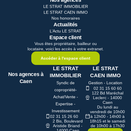
LE STRAT IMMOBILIER
LE STRAT CAEN IMMO
Nos honoraires
Actualités
L’Actu LE STRAT
Espace client
Vous êtes propriétaire, bailleur ou
locataire, voici les accès à votre extranet.
Accéder à l'espace client
LE STRAT
LE STRAT
Nos agences à
IMMOBILIER
CAEN IMMO
Caen
Syndic de
Gestion - Location
02 31 15 60 60
copropriété-
122 Bd Maréchal
Achat/Vente -
Leclerc - 14000
Caen
Expertise -
Du lundi au
Investissement
vendredi de 10h00
02 31 15 26 60
à 12h00 - 14h00 à
2 Bis, Boulevard
18h15 et le samedi
Aristide Briand -
de 10h00 à 17h30
14000 Caen