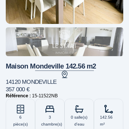
Maison Mondeville 142.56 m2
14120 MONDEVILLE
357 000 €
Référence :
15-11522NB
6
3
0 salle(s)
142.56
pièce(s)
chambre(s)
d'eau
m²