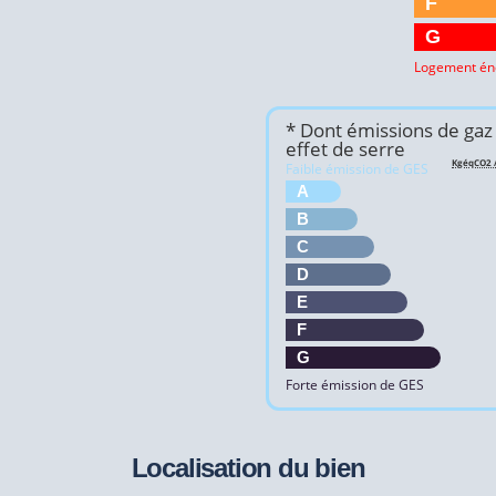
F
G
Logement én
* Dont émissions de gaz
effet de serre
KgéqCO2 /
Faible émission de GES
A
B
C
D
E
F
G
Forte émission de GES
Localisation du bien