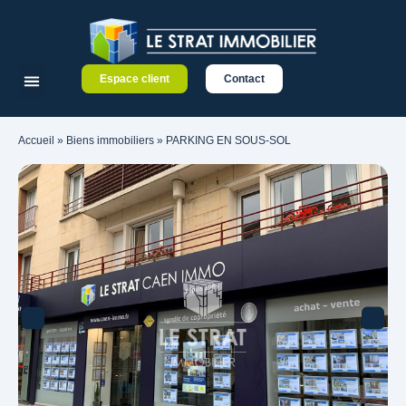
Espace client
Contact
Accueil
»
Biens immobiliers
»
PARKING EN SOUS-SOL