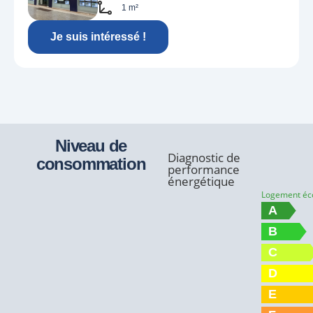
1 m²
Je suis intéressé !
Niveau de
Diagnostic de
consommation
performance
énergétique
Logement é
A
B
C
D
E