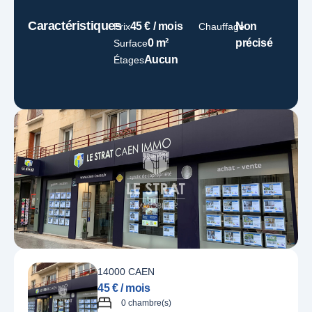
Caractéristiques
45 € / mois
Non
Prix
Chauffage
0 m²
précisé
Surface
Aucun
Étages
14000 CAEN
45 € / mois
0 chambre(s)