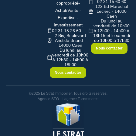
02 31 15 60 60
copropriété-
122 Bd Maréchal
Achat/Vente -
Leclerc - 14000
Caen
Expertise -
Du lundi au
Investissement
vendredi de 10h00
02 31 15 26 60
à 12h00 - 14h00 à
2 Bis, Boulevard
18h15 et le samedi
Aristide Briand -
de 10h00 à 17h30
14000 Caen
Nous contacter
Du lundi au
vendredi de 10h00
à 12h30 - 14h00 à
18h00
Nous contacter
©2025 Le Strat Immobilier. Tous droits réservés.
Agence SEO : L'agence E-commerce