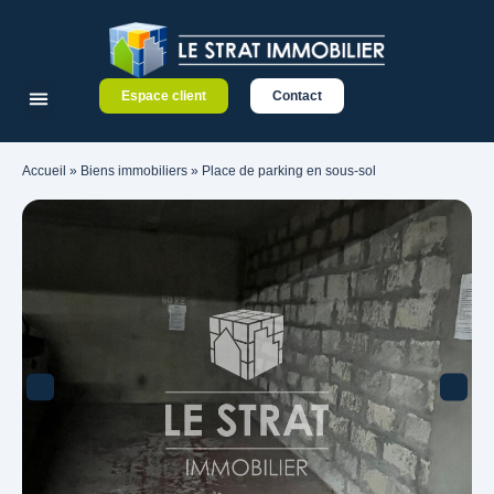
Espace client
Contact
Accueil
»
Biens immobiliers
»
Place de parking en sous-sol