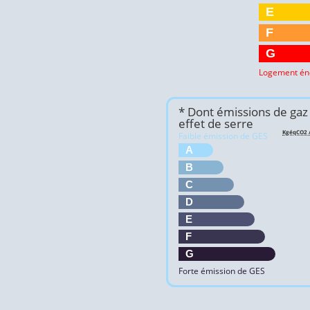
E
F
G
Logement én
* Dont émissions de gaz
effet de serre
KgéqCO2 /
Faible émission de GES
A
B
C
D
E
F
G
Forte émission de GES