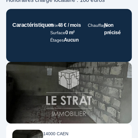
Caractéristiques
48 € / mois
Non
Prix
Chauffage
0 m²
précisé
Surface
Aucun
Étages
14000 CAEN