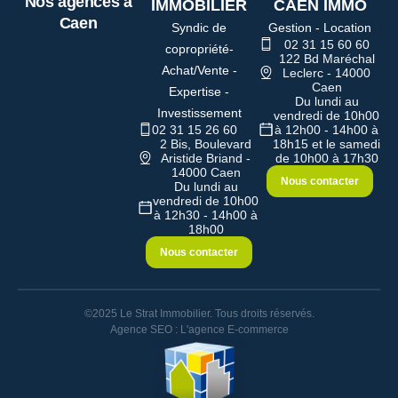
Nos agences à
IMMOBILIER
CAEN IMMO
Caen
Syndic de
Gestion - Location
02 31 15 60 60
copropriété-
122 Bd Maréchal
Achat/Vente -
Leclerc - 14000
Caen
Expertise -
Du lundi au
Investissement
vendredi de 10h00
02 31 15 26 60
à 12h00 - 14h00 à
2 Bis, Boulevard
18h15 et le samedi
Aristide Briand -
de 10h00 à 17h30
14000 Caen
Nous contacter
Du lundi au
vendredi de 10h00
à 12h30 - 14h00 à
18h00
Nous contacter
©2025 Le Strat Immobilier. Tous droits réservés.
Agence SEO : L'agence E-commerce