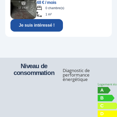
48 € / mois
0 chambre(s)
1 m²
Je suis intéressé !
Niveau de
Diagnostic de
consommation
performance
énergétique
Logement é
A
B
C
D